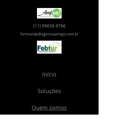
(11) 99658-8766
lhmiranda@agenciaamigo.com.br
Início
Soluções
Quem somos
Blog