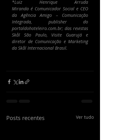
*Luiz Henrique Arruda 
Miranda é Comunicador Social e CEO 
da Agência Amigo – Comunicação 
Integrada, publisher do 
portaldohoteleiro.com.br
; das revistas 
Skål São Paulo, Visite Guarujá e 
diretor de Comunicação e Marketing 
da Skål Internacional Brasil.
Posts recentes
Ver tudo