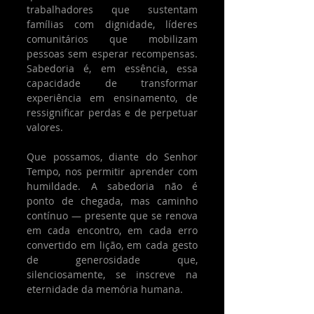
trabalhadores que sustentam 
famílias com dignidade, líderes 
comunitários que mobilizam 
pessoas sem esperar recompensas. 
Sabedoria é, em essência, essa 
capacidade de transformar 
experiência em ensinamento, de 
ressignificar perdas e de perpetuar 
valores.
Que possamos, diante do Senhor 
Tempo, nos permitir aprender com 
humildade. A sabedoria não é 
ponto de chegada, mas caminho 
contínuo — presente que se renova 
em cada encontro, em cada erro 
convertido em lição, em cada gesto 
de generosidade que, 
silenciosamente, se inscreve na 
eternidade da memória humana.