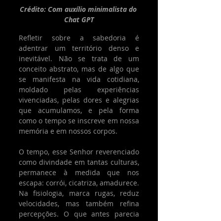
Crédito: Com auxílio minimalista do 
Chat GPT
Refletir sobre a sabedoria é 
adentrar um território denso e 
inevitável. Não se trata de um 
conceito abstrato, mas de algo que 
se manifesta na vida cotidiana, 
moldado pelas experiências 
vivenciadas, pelas dores e alegrias 
que acumulamos, e pela forma 
como o tempo se inscreve em nossa 
memória e em nossos corpos.
O tempo, esse Senhor reverenciado 
como divindade em tantas culturas, 
permanece à medida que nos 
escapa: corrói, cicatriza, amadurece. 
Na fisiologia, marca rugas, reduz 
velocidades, mas também refina 
percepções. O que antes parecia 