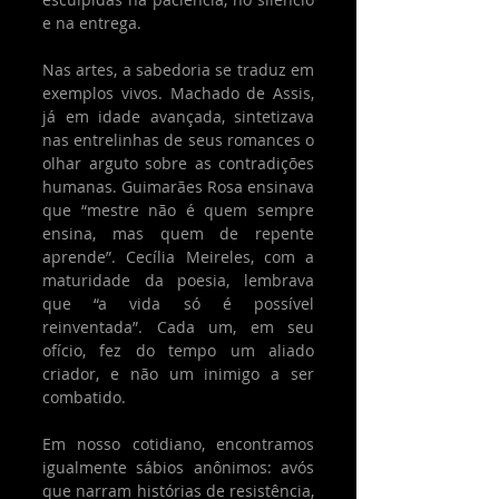
e na entrega.
Nas artes, a sabedoria se traduz em 
exemplos vivos. Machado de Assis, 
já em idade avançada, sintetizava 
nas entrelinhas de seus romances o 
olhar arguto sobre as contradições 
humanas. Guimarães Rosa ensinava 
que “mestre não é quem sempre 
ensina, mas quem de repente 
aprende”. Cecília Meireles, com a 
maturidade da poesia, lembrava 
que “a vida só é possível 
reinventada”. Cada um, em seu 
ofício, fez do tempo um aliado 
criador, e não um inimigo a ser 
combatido.
Em nosso cotidiano, encontramos 
igualmente sábios anônimos: avós 
que narram histórias de resistência, 