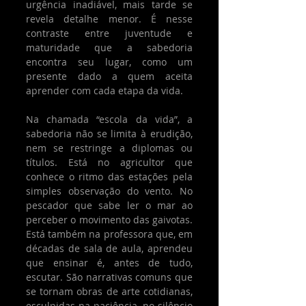
urgência inadiável, mais tarde se 
revela detalhe menor. É nesse 
contraste entre juventude e 
maturidade que a sabedoria 
encontra seu lugar, como um 
presente dado a quem aceita 
aprender com cada etapa da vida.
Na chamada “escola da vida”, a 
sabedoria não se limita à erudição, 
nem se restringe a diplomas ou 
títulos. Está no agricultor que 
conhece o ritmo das estações pela 
simples observação do vento. No 
pescador que sabe ler o mar ao 
perceber o movimento das gaivotas. 
Está também na professora que, em 
décadas de sala de aula, aprendeu 
que ensinar é, antes de tudo, 
escutar. São narrativas comuns que 
se tornam obras de arte cotidianas, 
esculpidas na paciência, no silêncio 