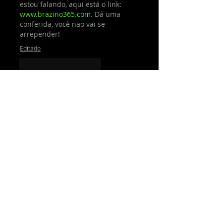
estou falando, aqui está o link: 
www.brazino365.com
. Dá uma 
conferida, você não vai se 
arrepender!
Editado
Curtir
Responder
Roberto Kja
16 de ago. de 2024
Se você está procurando um bom 
site de apostas em Moçambique, 
este é uma ótima escolha. O 
888bets aviator moçambique
 é 
bem fácil de navegar, e o processo 
de registro é eficiente. A variedade 
de jogos disponíveis é extensa e as 
opções de apostas são 
diversificadas. Também aprecio os 
bônus e promoções que tornam a 
experiência de apostas ainda mais 