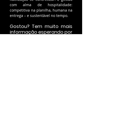
com alma de hospitalidade: 
competitiva na planilha, humana na 
entrega – e sustentável no tempo.
Gostou? Tem muito mais 
informação esperando por 
você
Agora a gente quer saber: você 
chegou a este post porque estava 
pesquisando por algo específico ou 
já é um leitor fiel do Portal do 
Hoteleiro? Caso este conteúdo 
tenha sido útil, pode ser 
interessante saber que nós temos 
uma área restrita repleta de 
insights e materiais exclusivos 
sobre o setor. Para garantir seu 
acesso, 
clique aqui
 e torne-se um 
assinante. É grátis! Além de mais 
conteúdo, você ganha descontos 
especiais em diversos cursos da 