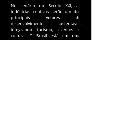
No cenário do Século XXI, as 
indústrias criativas serão um dos 
principais vetores de 
desenvolvimento sustentável, 
integrando turismo, eventos e 
cultura. O Brasil está em uma 
posição privilegiada para liderar 
esse movimento, desde que 
reconheçamos e celebremos nossas 
qualidades como forças 
transformadoras.
*Luiz Henrique Arruda 
Miranda
 Comunicador social e CEO da 
Agência Amigo – Comunicação 
Integrada