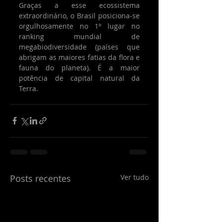
Graças a esse ecossistema 
extraordinário, o Brasil posiciona-se 
orgulhosamente no 1º lugar no 
ranking mundial de 
megabiodiversidade (países que 
abrigam as maiores fatias da flora e 
fauna do planeta). É a maior 
potência de capital natural da 
Terra.
Posts recentes
Ver tudo