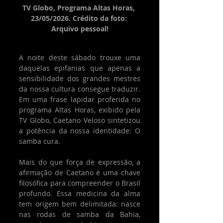
TV Globo, Programa Altas Horas, 
23/05/2026. Crédito da foto: 
Arquivo pessoal!
A noite deste sábado trouxe uma 
daquelas epifanias que apenas a 
sensibilidade dos grandes mestres 
da nossa cultura consegue traduzir. 
Em uma frase lapidar proferida no 
programa Altas Horas, exibido pela 
TV Globo, Caetano Veloso sintetizou 
a potência da nossa identidade: O 
samba cura.
Mais do que força de expressão, a 
afirmação de Caetano é uma chave 
filosófica para compreender o Brasil 
profundo. Essa medicina da alma 
tem origem bem delimitada: nasce 
nas rodas de samba da Bahia, 