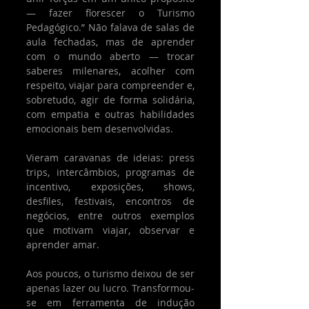
— fazer florescer o Turismo 
Pedagógico.” Não falava de salas de 
aula fechadas, mas de aprender 
com o mundo aberto — trocar 
saberes milenares, acolher com 
respeito, viajar para compreender e, 
sobretudo, agir de forma solidária, 
com empatia e outras habilidades 
emocionais bem desenvolvidas.
Vieram caravanas de ideias: press 
trips, intercâmbios, programas de 
incentivo, exposições, shows, 
desfiles, festivais, encontros de 
negócios, entre outros exemplos 
que motivam viajar, observar e 
aprender amar.
Aos poucos, o turismo deixou de ser 
apenas lazer ou lucro. Transformou-
se em ferramenta de indução 