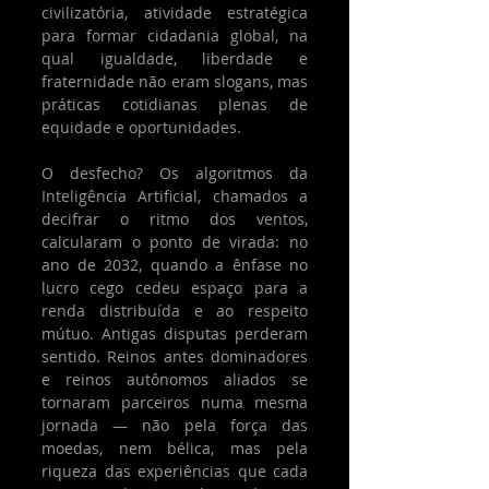
civilizatória, atividade estratégica 
para formar cidadania global, na 
qual igualdade, liberdade e 
fraternidade não eram slogans, mas 
práticas cotidianas plenas de 
equidade e oportunidades.
O desfecho? Os algoritmos da 
Inteligência Artificial, chamados a 
decifrar o ritmo dos ventos, 
calcularam o ponto de virada: no 
ano de 2032, quando a ênfase no 
lucro cego cedeu espaço para a 
renda distribuída e ao respeito 
mútuo. Antigas disputas perderam 
sentido. Reinos antes dominadores 
e reinos autônomos aliados se 
tornaram parceiros numa mesma 
jornada — não pela força das 
moedas, nem bélica, mas pela 
riqueza das experiências que cada 