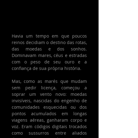
Havia um tempo em que poucos 
reinos decidiam o destino das rotas, 
das moedas e dos sonhos. 
Dominavam mares, céus e estradas 
com o peso de seu ouro e a 
confiança de sua própria história. 
Mas, como as marés que mudam 
sem pedir licença, começou a 
soprar um vento novo: moedas 
invisíveis, nascidas do engenho de 
comunidades esquecidas ou dos 
pontos acumulados em longas 
viagens aéreas, ganharam corpo e 
voz. Eram códigos digitais trocados 
como sussurros entre aliados 