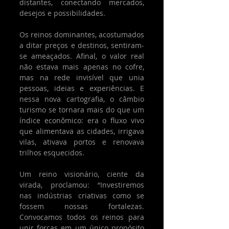
distantes, conectando mercados, 
desejos e possibilidades.
Os reinos dominantes, acostumados 
a ditar preços e destinos, sentiram-
se ameaçados. Afinal, o valor real 
não estava mais apenas no cofre, 
mas na rede invisível que unia 
pessoas, ideias e experiências. E 
nessa nova cartografia, o câmbio 
turismo se tornara mais do que um 
índice econômico: era o fluxo vivo 
que alimentava as cidades, irrigava 
vilas, ativava portos e renovava 
trilhos esquecidos.
Um reino visionário, ciente da 
virada, proclamou: “Investiremos 
nas indústrias criativas como se 
fossem nossas fortalezas. 
Convocamos todos os reinos para 
unir forças em um único propósito 